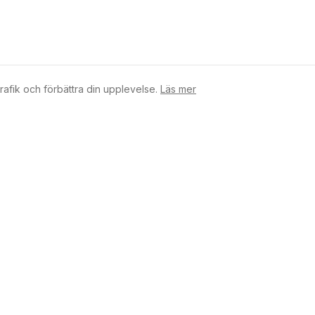
rafik och förbättra din upplevelse.
Läs mer
Företaget
Tjänster
Om oss
Hemma
Tjänster
Styrelsep
Process
BRF Anal
Blogg
Brevet
Kontakt
Webbhote