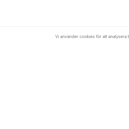
Vi använder cookies för att analysera t
Digitalt beslutsstöd för småföretag, entreprenörer
och föreningar. Vi ger dig klarhet, riktning och en
strategi som fungerar.