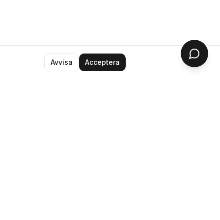
Avvisa
Acceptera
Kontakt
vi@sveapixel.se
ortalen
Sverige
ys
ll & Domän